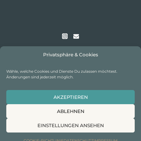
Privatsphäre & Cookies
Wähle, welche Cookies und Dienste Du zulassen möchtest.
Änderungen sind jederzeit möglich.
IMPRESSUM
I
DATENSCHUTZ
I
COOKIE-
AKZEPTIEREN
RICHTLINIE
ABLEHNEN
EINSTELLUNGEN ANSEHEN
© 2026 excitingworldtracks I Alle Rechte vorbehalten
COOKIE-RICHTLINIE
DATENSCHUTZ
IMPRESSUM