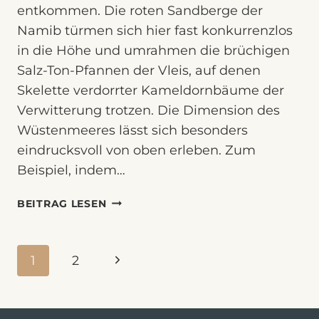
entkommen. Die roten Sandberge der
Namib türmen sich hier fast konkurrenzlos
in die Höhe und umrahmen die brüchigen
Salz-Ton-Pfannen der Vleis, auf denen
Skelette verdorrter Kameldornbäume der
Verwitterung trotzen. Die Dimension des
Wüstenmeeres lässt sich besonders
eindrucksvoll von oben erleben. Zum
Beispiel, indem…
DEAD
BEITRAG LESEN
VALLEY
LODGE
Seitennavigation
–
Nächste
1
2
WÜSTENLODGE
IM
Seite
SOSSUSVLEI