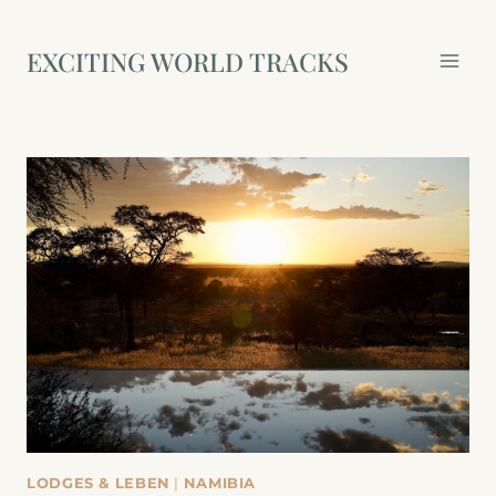
Zum
Inhalt
EXCITING WORLD TRACKS
springen
LODGES & LEBEN
|
NAMIBIA