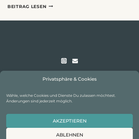
THE
BEITRAG LESEN
ROYAL
LIVINGSTONE
Privatsphäre & Cookies
Wähle, welche Cookies und Dienste Du zulassen möchtest.
Änderungen sind jederzeit möglich.
IMPRESSUM
I
DATENSCHUTZ
I
COOKIE-
AKZEPTIEREN
RICHTLINIE
ABLEHNEN