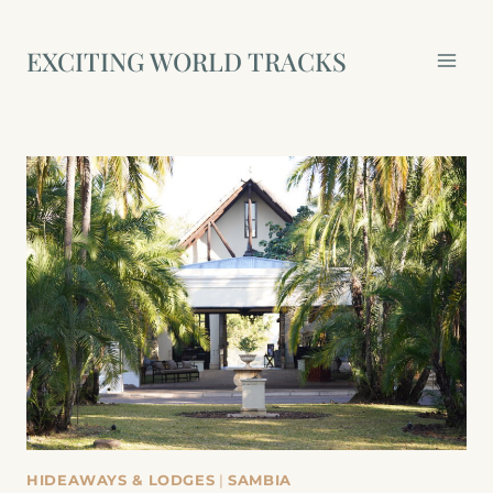
Zum
Inhalt
EXCITING WORLD TRACKS
springen
HIDEAWAYS & LODGES
|
SAMBIA