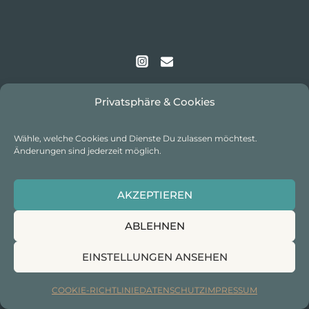
Privatsphäre & Cookies
Wähle, welche Cookies und Dienste Du zulassen möchtest.
Änderungen sind jederzeit möglich.
IMPRESSUM
I
DATENSCHUTZ
I
COOKIE-
AKZEPTIEREN
RICHTLINIE
ABLEHNEN
EINSTELLUNGEN ANSEHEN
© 2026 excitingworldtracks I Alle Rechte vorbehalten
COOKIE-RICHTLINIE
DATENSCHUTZ
IMPRESSUM