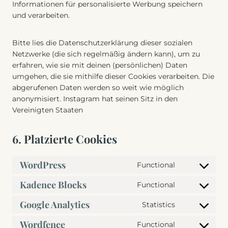
Informationen für personalisierte Werbung speichern
und verarbeiten.
Bitte lies die Datenschutzerklärung dieser sozialen
Netzwerke (die sich regelmäßig ändern kann), um zu
erfahren, wie sie mit deinen (persönlichen) Daten
umgehen, die sie mithilfe dieser Cookies verarbeiten. Die
abgerufenen Daten werden so weit wie möglich
anonymisiert. Instagram hat seinen Sitz in den
Vereinigten Staaten
6. Platzierte Cookies
WordPress
Functional
C
o
Kadence Blocks
Functional
C
n
o
Google Analytics
s
Statistics
C
n
e
o
Wordfence
s
Functional
n