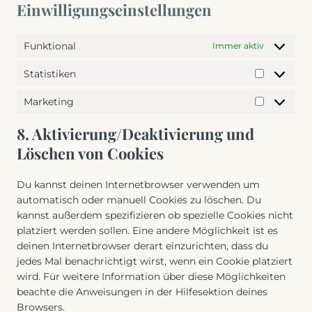
-
e
b
o
Einwilligungseinstellungen
g
e
a
s
l
m
l
n
n
o
o
p
e
c
Funktional
a
Immer aktiv
n
c
l
-
e
l
s
k
i
m
Statistiken
y
t
s
S
a
a
t
i
t
n
p
Marketing
i
M
g
a
z
s
c
a
e
t
8. Aktivierung/Deaktivierung und
s
r
s
i
Löschen von Cookies
k
s
e
t
Du kannst deinen Internetbrowser verwenden um
t
i
automatisch oder manuell Cookies zu löschen. Du
i
k
kannst außerdem spezifizieren ob spezielle Cookies nicht
n
e
platziert werden sollen. Eine andere Möglichkeit ist es
g
n
deinen Internetbrowser derart einzurichten, dass du
jedes Mal benachrichtigt wirst, wenn ein Cookie platziert
wird. Für weitere Information über diese Möglichkeiten
beachte die Anweisungen in der Hilfesektion deines
Browsers.