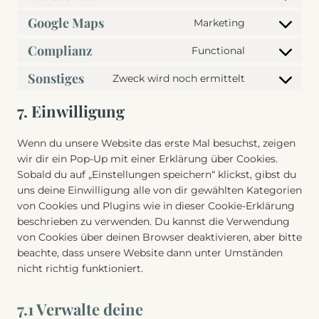
C
n
e
t
o
Google Maps
s
Marketing
n
t
C
n
e
t
o
o
Complianz
s
Functional
n
t
C
s
n
e
t
o
o
e
Sonstiges
s
Zweck wird noch ermittelt
n
t
C
s
n
r
e
t
o
o
e
s
7. Einwilligung
v
n
t
s
n
r
e
i
t
o
e
s
v
n
c
t
Wenn du unsere Website das erste Mal besuchst, zeigen
s
r
e
i
t
e
o
wir dir ein Pop-Up mit einer Erklärung über Cookies.
e
v
n
c
t
w
s
Sobald du auf „Einstellungen speichern“ klickst, gibst du
r
i
t
e
o
o
e
uns deine Einwilligung alle von dir gewählten Kategorien
v
c
t
k
s
r
r
von Cookies und Plugins wie in dieser Cookie-Erklärung
i
e
o
a
e
d
v
beschrieben zu verwenden. Du kannst die Verwendung
c
g
s
d
r
p
i
von Cookies über deinen Browser deaktivieren, aber bitte
e
o
e
e
v
r
c
beachte, dass unsere Website dann unter Umständen
w
o
r
n
i
e
e
nicht richtig funktioniert.
o
g
v
c
c
s
g
r
l
i
e
e
s
o
d
e
7.1 Verwalte deine
c
-
c
o
f