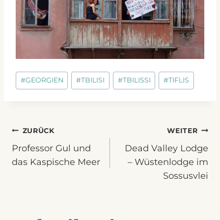
Schlagworte:
#
GEORGIEN
#
TBILISI
#
TBILISSI
#
TIFLIS
Beitragsnavigation
ZURÜCK
WEITER
Professor Gul und
Dead Valley Lodge
das Kaspische Meer
– Wüstenlodge im
Sossusvlei