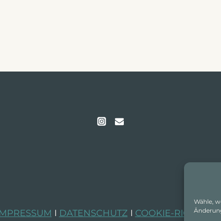
Wähle, w
Änderung
IMPRESSUM
I
DATENSCHUTZ
I
COOKIE-RICHTLINI