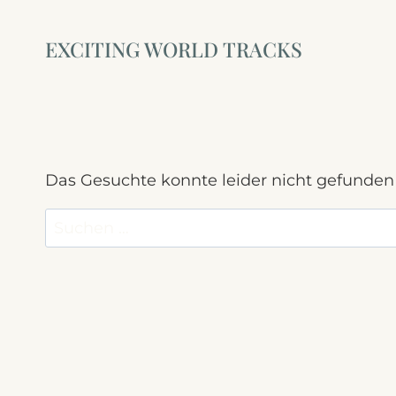
Zum
Inhalt
EXCITING WORLD TRACKS
springen
Das Gesuchte konnte leider nicht gefunden w
Suchen
nach: