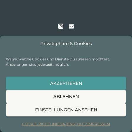
Privatsphäre & Cookies
Wähle, welche Cookies und Dienste Du zulassen möchtest.
Änderungen sind jederzeit möglich.
IMPRESSUM
I
DATENSCHUTZ
I
COOKIE-
AKZEPTIEREN
RICHTLINIE
ABLEHNEN
EINSTELLUNGEN ANSEHEN
© 2026 excitingworldtracks I Alle Rechte vorbehalten
COOKIE-RICHTLINIE
DATENSCHUTZ
IMPRESSUM