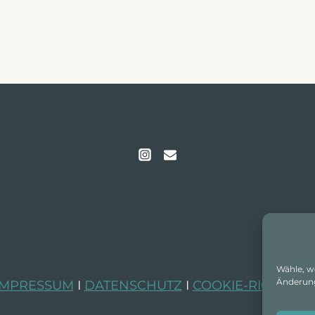
Wähle, w
Änderung
IMPRESSUM
I
DATENSCHUTZ
I
COOKIE-RICHTLINI