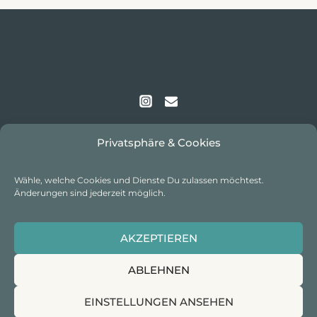
Privatsphäre & Cookies
Wähle, welche Cookies und Dienste Du zulassen möchtest.
Änderungen sind jederzeit möglich.
IMPRESSUM
I
DATENSCHUTZ
I
COOKIE-
AKZEPTIEREN
RICHTLINIE
ABLEHNEN
EINSTELLUNGEN ANSEHEN
© 2026 excitingworldtracks I Alle Rechte vorbehalten