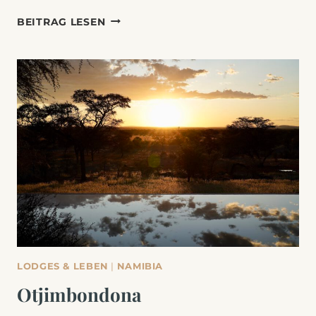
FOKUS
BEITRAG LESEN
LUBANGO:
ZWISCHEN
HAARNADELKURVEN
UND
MYSTISCHEN
ABGRÜNDEN
LODGES & LEBEN
|
NAMIBIA
Otjimbondona