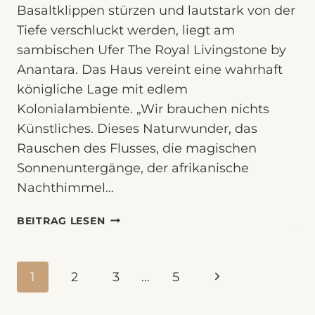
Basaltklippen stürzen und lautstark von der
Tiefe verschluckt werden, liegt am
sambischen Ufer The Royal Livingstone by
Anantara. Das Haus vereint eine wahrhaft
königliche Lage mit edlem
Kolonialambiente. „Wir brauchen nichts
Künstliches. Dieses Naturwunder, das
Rauschen des Flusses, die magischen
Sonnenuntergänge, der afrikanische
Nachthimmel…
THE
BEITRAG LESEN
ROYAL
LIVINGSTONE
Seitennavigation
Nächste
1
2
3
…
5
Seite